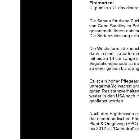
Elternarten:
U. pumila x U. davidiana 
Die Samen für diese Züc
von Gene Smalley im Bot
gesammelt. Ihnen entsta
Die Sortenzulassung erfo
Die Wuchsform ist zunäch
dann in eine Trauerform üb
mit bis zu 14 cm Länge 
Vegetationsperiode ist da
zu einer gelben bis oran
Es ist ein hoher Pflegeau
unregelmäßig wächst und 
guten Resistenzverhalten
weder in den USA noch i
gepflanzt worden.
Nach den Ergebnissen ei
der niederländischen For
Plant & Omgeving (PPO) 
bis 2012 ist 'Cathedral' 