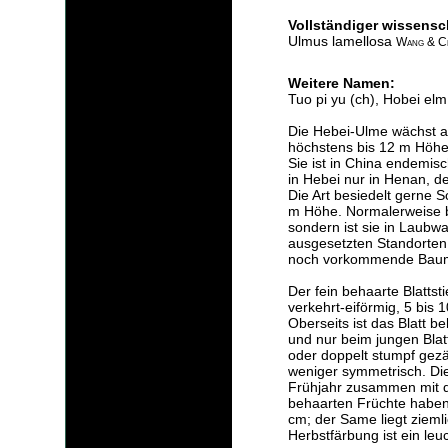
Vollständiger wissensc
Ulmus lamellosa
Wang & C
Weitere Namen:
Tuo pi yu (ch), Hobei elm
Die Hebei-Ulme wächst a
höchstens bis 12 m Höh
Sie ist in China endemis
in Hebei nur in Henan, d
Die Art besiedelt gerne 
m Höhe. Normalerweise bi
sondern ist sie in Laubw
ausgesetzten Standorten 
noch vorkommende Baum
Der fein behaarte Blattstie
verkehrt-eiförmig, 5 bis 
Oberseits ist das Blatt be
und nur beim jungen Blatt
oder doppelt stumpf gezä
weniger symmetrisch. Di
Frühjahr zusammen mit de
behaarten Früchte haben
cm; der Same liegt ziemli
Herbstfärbung ist ein le