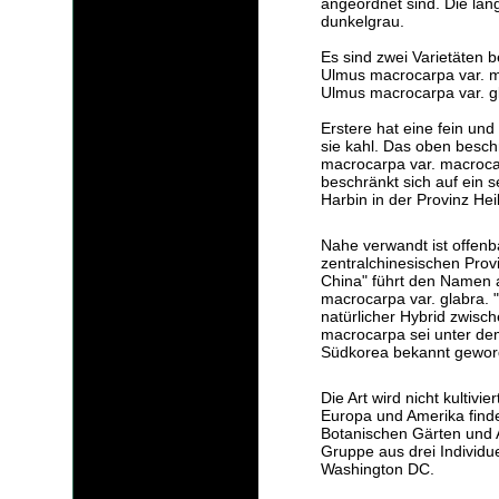
angeordnet sind. Die läng
dunkelgrau.
Es sind zwei Varietäten b
Ulmus macrocarpa var. 
Ulmus macrocarpa var. g
Erstere hat eine fein und 
sie kahl. Das oben beschr
macrocarpa var. macrocar
beschränkt sich auf ein s
Harbin in der Provinz He
Nahe verwandt ist offenba
zentralchinesischen Prov
China" führt den Namen a
macrocarpa var. glabra. "
natürlicher Hybrid zwisch
macrocarpa sei unter d
Südkorea bekannt gewor
Die Art wird nicht kultivie
Europa und Amerika finde
Botanischen Gärten und 
Gruppe aus drei Individu
Washington DC.