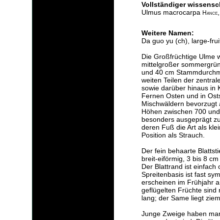
Vollständiger wissensc
Ulmus macrocarpa
Hance
Weitere Namen:
Da guo yu (ch), large-fru
Die Großfrüchtige Ulme w
mittelgroßer sommergrü
und 40 cm Stammdurchmes
weiten Teilen der zentral
sowie darüber hinaus in 
Fernen Osten und in Osts
Mischwäldern bevorzugt 
Höhen zwischen 700 und 
besonders ausgeprägt zu 
deren Fuß die Art als kl
Position als Strauch.
Der fein behaarte Blattstie
breit-eiförmig, 3 bis 8 cm
Der Blattrand ist einfach
Spreitenbasis ist fast sy
erscheinen im Frühjahr a
geflügelten Früchte sind 
lang; der Same liegt ziem
Junge Zweige haben manch