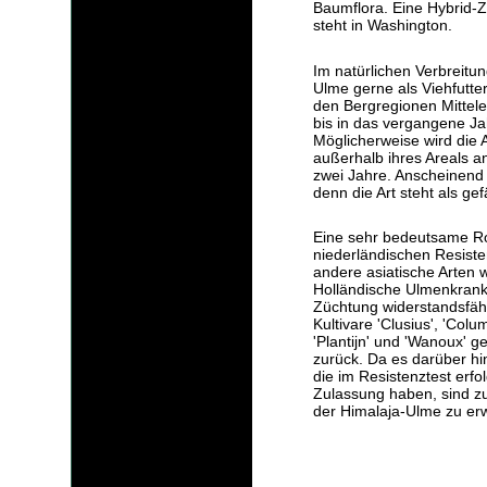
Baumflora. Eine Hybrid-Z
steht in Washington.
Im natürlichen Verbreitu
Ulme gerne als Viehfutter
den Bergregionen Mittele
bis in das vergangene Ja
Möglicherweise wird die
außerhalb ihres Areals an
zwei Jahre. Anscheinend
denn die Art steht als ge
Eine sehr bedeutsame Rol
niederländischen Resist
andere asiatische Arten 
Holländische Ulmenkrank
Züchtung widerstandsfäh
Kultivare 'Clusius', 'Colu
'Plantijn' und 'Wanoux' g
zurück. Da es darüber hin
die im Resistenztest erfo
Zulassung haben, sind zuk
der Himalaja-Ulme zu er