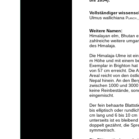
bis 1854).
Vollständiger wissensc
Ulmus wallichiana
Planch.
Weitere Namen:
Himalayan elm, Bhutan el
zahlreiche weitere umga
des Himalaja.
Die Himalaja-Ulme ist e
m Höhe und mit einem b
Exemplar in Brighton ha
von 57 cm erreicht. Die Ar
Areal reicht von den östl
Nepal hinein. An den Ber
zwischen 1000 und 3000 
keine Reinbestände, sond
eingemischt.
Der fein behaarte Blattstie
bis elliptisch oder rundl
cm lang und 6 bis 10 cm br
unterseits ist es bleibend
doppelt gezähnt, die Spr
symmetrisch.