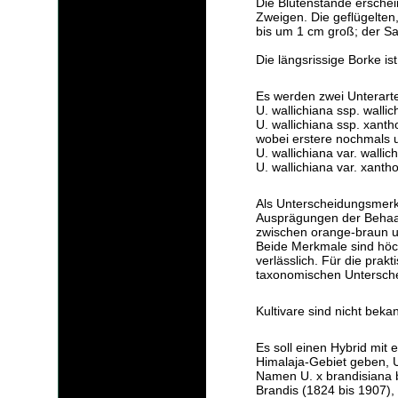
Die Blütenstände erschei
Zweigen. Die geflügelten
bis um 1 cm groß; der Sam
Die längsrissige Borke i
Es werden zwei Unterart
U. wallichiana ssp. wallic
U. wallichiana ssp. xant
wobei erstere nochmals unt
U. wallichiana var. wallic
U. wallichiana var. xant
Als Unterscheidungsmer
Ausprägungen der Behaar
zwischen orange-braun u
Beide Merkmale sind höc
verlässlich. Für die prak
taxonomischen Untersche
Kultivare sind nicht bekan
Es soll einen Hybrid mit
Himalaja-Gebiet geben, U
Namen U. x brandisiana 
Brandis (1824 bis 1907),